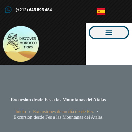
(+212) 645 595 484
Sobre Nosotros
Nuestros Tours
Excursion desde Fes a las Mountanas del Atalas
Inicio
Excursiones de un día desde Fez
Excursion desde Fes a las Mountanas del Atalas