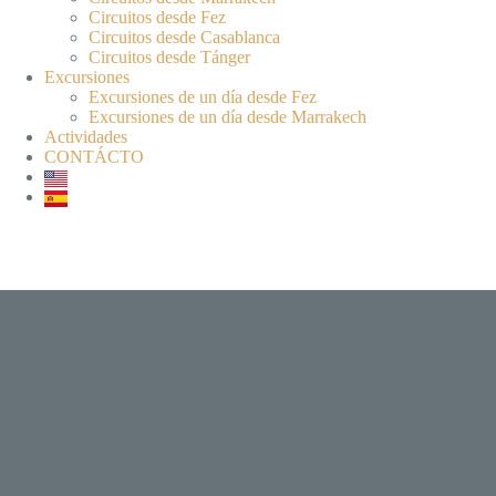
Circuitos desde Fez
Circuitos desde Casablanca
Circuitos desde Tánger
Excursiones
Excursiones de un día desde Fez
Excursiones de un día desde Marrakech
Actividades
CONTÁCTO